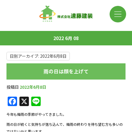
2022 6月 08
日別アーカイブ:
2022年6月8日
雨の日は顔を上げて
投稿日
2022年6月8日
F
X
Li
a
n
今年も梅雨の季節がやってきました。
c
e
雨の日が続くと気持ちが落ち込んで、梅雨の終わりを待ち望む方も多いの
e
ではないかと思います。