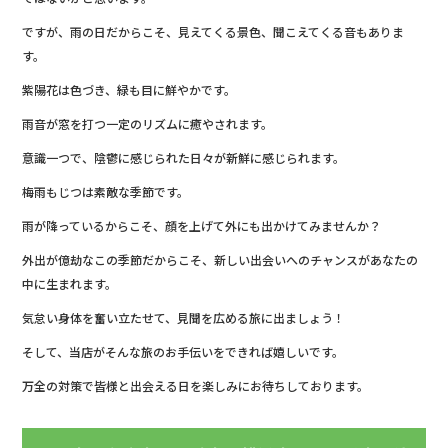
b
ですが、雨の日だからこそ、見えてくる景色、聞こえてくる音もありま
o
す。
o
紫陽花は色づき、緑も目に鮮やかです。
k
雨音が窓を打つ一定のリズムに癒やされます。
意識一つで、陰鬱に感じられた日々が新鮮に感じられます。
梅雨もじつは素敵な季節です。
雨が降っているからこそ、顔を上げて外にも出かけてみませんか？
外出が億劫なこの季節だからこそ、新しい出会いへのチャンスがあなたの
中に生まれます。
気怠い身体を奮い立たせて、見聞を広める旅に出ましょう！
そして、当店がそんな旅のお手伝いをできれば嬉しいです。
万全の対策で皆様と出会える日を楽しみにお待ちしております。