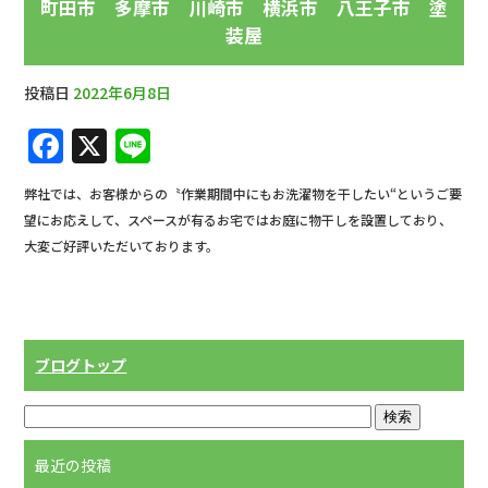
町田市 多摩市 川崎市 横浜市 八王子市 塗
装屋
投稿日
2022年6月8日
F
X
Li
a
n
弊社では、お客様からの〝作業期間中にもお洗濯物を干したい“というご要
c
e
望にお応えして、スペースが有るお宅ではお庭に物干しを設置しており、
e
大変ご好評いただいております。
b
o
o
ブログトップ
k
最近の投稿