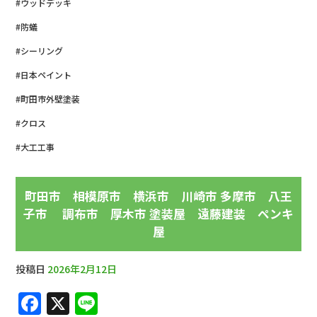
#ウッドデッキ
#防蟻
#シーリング
#日本ペイント
#町田市外壁塗装
#クロス
#大工工事
町田市 相模原市 横浜市 川崎市 多摩市 八王
子市 調布市 厚木市 塗装屋 遠藤建装 ペンキ
屋
投稿日
2026年2月12日
F
X
Li