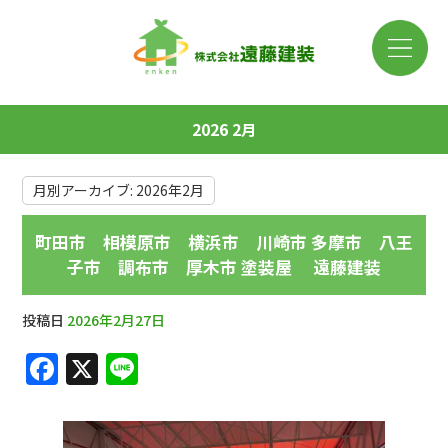
2026 2月
月別アーカイブ:
2026年2月
町田市 相模原市 横浜市 川崎市 多摩市 八王
子市 調布市 厚木市 塗装屋 遠藤建装
投稿日
2026年2月27日
F
X
Li
a
n
c
e