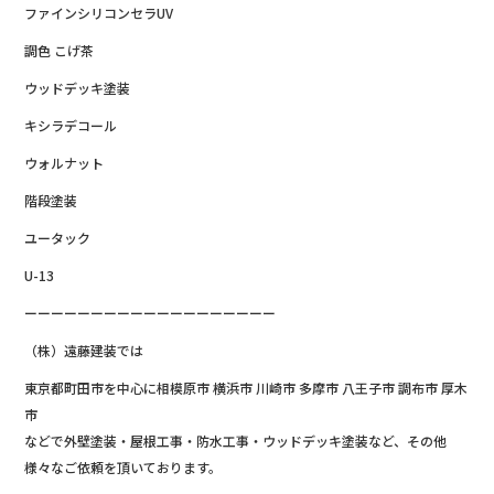
ファインシリコンセラUV
調色 こげ茶
ウッドデッキ塗装
キシラデコール
ウォルナット
階段塗装
ユータック
U-13
ーーーーーーーーーーーーーーーーーーー
（株）遠藤建装では
東京都町田市を中心に相模原市 横浜市 川崎市 多摩市 八王子市 調布市 厚木
市
などで外壁塗装・屋根工事・防水工事・ウッドデッキ塗装など、その他
様々なご依頼を頂いております。