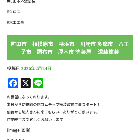
#町田市外壁塗装
#クロス
#大工工事
町田市 相模原市 横浜市 川崎市 多摩市 八王
子市 調布市 厚木市 塗装屋 遠藤建装
投稿日
2026年2月24日
F
X
Li
a
n
お世話になっております。
c
e
本日から幼稚園の床ゴムチップ舗装改修工事スタート！
e
仙台から職人さんに来てもらい、ありがとございます。
b
作業終了まで宜しくお願いします。
o
[image: 画像]