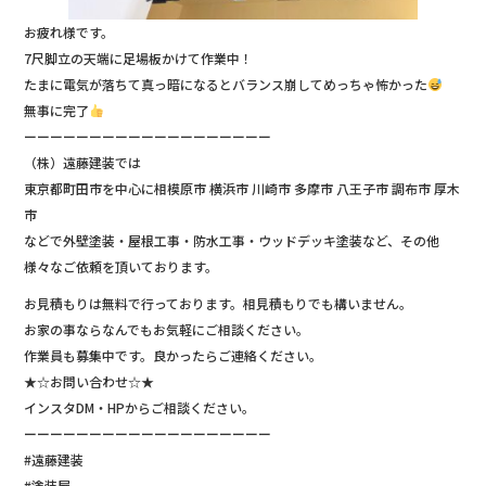
お疲れ様です。
7尺脚立の天端に足場板かけて作業中！
たまに電気が落ちて真っ暗になるとバランス崩してめっちゃ怖かった
無事に完了
ーーーーーーーーーーーーーーーーーーー
（株）遠藤建装では
東京都町田市を中心に相模原市 横浜市 川崎市 多摩市 八王子市 調布市 厚木
市
などで外壁塗装・屋根工事・防水工事・ウッドデッキ塗装など、その他
様々なご依頼を頂いております。
お見積もりは無料で行っております。相見積もりでも構いません。
お家の事ならなんでもお気軽にご相談ください。
作業員も募集中です。良かったらご連絡ください。
★☆お問い合わせ☆★
インスタDM・HPからご相談ください。
ーーーーーーーーーーーーーーーーーーー
#遠藤建装
#塗装屋