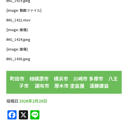
o
IMG_1419.jpeg
k
[image: 動画ファイル]
IMG_1421.mov
[image: 画像]
IMG_1424.jpeg
[image: 画像]
IMG_1430.jpeg
町田市 相模原市 横浜市 川崎市 多摩市 八王
子市 調布市 厚木市 塗装屋 遠藤建装
投稿日
2026年2月20日
F
X
Li
a
n