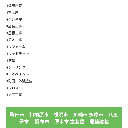
#遠藤建装
#塗装屋
#ペンキ屋
#塗装工事
#屋根工事
#防水工事
#リフォーム
#ウッドデッキ
#防蟻
#シーリング
#日本ペイント
#町田市外壁塗装
#クロス
#大工工事
町田市 相模原市 横浜市 川崎市 多摩市 八王
子市 調布市 厚木市 塗装屋 遠藤建装