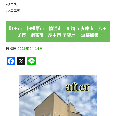
#クロス
#大工工事
町田市 相模原市 横浜市 川崎市 多摩市 八王
子市 調布市 厚木市 塗装屋 遠藤建装
投稿日
2026年2月14日
F
X
Li
a
n
c
e
e
b
o
o