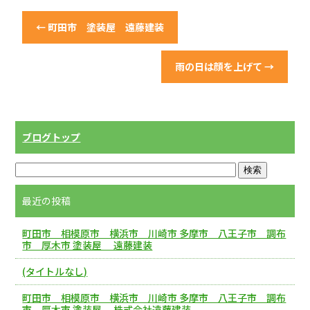
b
o
←
町田市 塗装屋 遠藤建装
o
k
雨の日は顔を上げて
→
ブログトップ
最近の投稿
町田市 相模原市 横浜市 川崎市 多摩市 八王子市 調布
市 厚木市 塗装屋 遠藤建装
(タイトルなし)
町田市 相模原市 横浜市 川崎市 多摩市 八王子市 調布
市 厚木市 塗装屋 株式会社遠藤建装