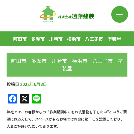
町田市 多摩市 川崎市 横浜市 八王子市 塗装屋
町田市 多摩市 川崎市 横浜市 八王子市 塗
装屋
投稿日
2022年6月8日
F
X
Li
a
n
弊社では、お客様からの〝作業期間中にもお洗濯物を干したい“というご要
c
e
望にお応えして、スペースが有るお宅ではお庭に物干しを設置しており、
e
大変ご好評いただいております。