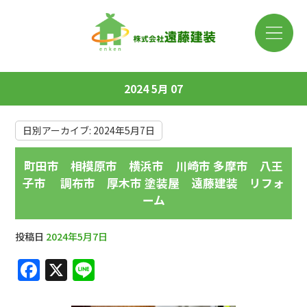
2024 5月 07
日別アーカイブ:
2024年5月7日
町田市 相模原市 横浜市 川崎市 多摩市 八王
子市 調布市 厚木市 塗装屋 遠藤建装 リフォ
ーム
投稿日
2024年5月7日
F
X
Li
a
n