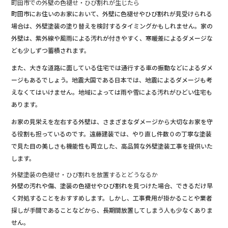
町田市での外壁の色褪せ・ひび割れが生じたら
町田市にお住いのお家において、外壁に色褪せやひび割れが見受けられる
場合は、外壁塗装の塗り替えを検討するタイミングかもしれません。家の
外壁は、紫外線や風雨による汚れが付きやすく、寒暖差によるダメージな
ども少しずつ蓄積されます。
また、大きな道路に面している住宅では通行する車の振動などによるダメ
ージもあるでしょう。地震大国である日本では、地震によるダメージも考
えなくてはいけません。地域によっては雨や雪による汚れがひどい住宅も
あります。
お家の見栄えを左右する外壁は、さまざまなダメージから大切なお家を守
る役割も担っているのです。遠藤建装では、やり直し件数０の丁寧な塗装
で見た目の美しさも機能性も両立した、高品質な外壁塗装工事を提供いた
します。
外壁塗装の色褪せ・ひび割れを放置するとどうなるか
外壁の汚れや傷、塗装の色褪せやひび割れを見つけた場合、できるだけ早
く対処することをおすすめします。しかし、工事費用が掛かることや業者
探しが手間であることなどから、長期間放置してしまう人も少なくありま
せん。