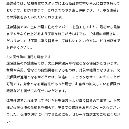
藤建装では、経験豊富なスタッフによる高品質な塗り替えに自信を持って
おります。おかげさまで、これまでのやり直し件数は０、「丁寧な塗装」
との評価を多くいただいております。
遠藤建装では、主に戸建て住宅やアパートを施工しており、最初から最後
までムラなく仕上げるよう丁寧な施工が持ち味です。「外観の綺麗さにこ
だわりたい」「丁寧に塗り替えをしてほしい」という方は、ぜひ当店まで
お任せください。
3.火災保険の適用も可能です
遠藤建装の外壁塗装では、火災保険適用が可能となる場合がございます。
台風や突風、雪などの自然災害によるものは、対象の範囲となります。火
災保険が適用となるかどうかは、当店にてチェックさせていただくことが
可能です。対象となる可能性があった場合、お客様の加入している保険の
確認なども併せてお任せいただけます。
遠藤建装でこれまでに手掛けた外壁塗装および塗り替えの工事では、お客
様が火災保険の仕組みを知らず、実費での修理をお考えのケースもござい
ました。保険を適切に利用するためにも、ぜひ一度当店までご相談くださ
い。