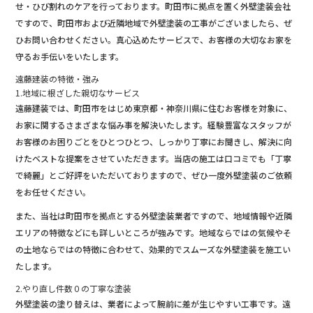
e
せ・ひび割れのケアを行っております。町田市に拠点を置く外壁塗装会社
ですので、町田市および近隣地域で外壁塗装の工事がございましたら、ぜ
b
ひお問い合わせください。真心込めたサービスで、お客様の大切なお家を
o
守るお手伝いをいたします。
o
遠藤建装の特徴・強み
k
1.地域に根ざした親切なサービス
遠藤建装では、町田市をはじめ東京都・神奈川県に住むお客様を対象に、
お家に関するさまざまな悩み事を解決いたします。経験豊富なスタッフが
お客様のお困りごとをひとつひとつ、しっかり丁寧にお聞きし、解決に向
けたベストな提案をさせていただきます。当店の施工は口コミでも「丁寧
で綺麗」とご好評をいただいておりますので、ぜひ一度外壁塗装のご依頼
をお任せください。
また、当社は町田市を拠点とする外壁塗装業者ですので、地域情報や近隣
エリアの特徴などにも詳しいところが強みです。地域ならではの気候やそ
の土地ならではの特徴に合わせて、効果的でスムーズな外壁塗装を施工い
たします。
2.やり直し件数０の丁寧な塗装
外壁塗装の塗り替えは、業者によって腕前に差が生じやすい工事です。遠