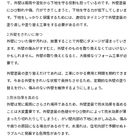
で、外壁は風雨や湿気から下地を守る役割も担っているのです。外壁塗装
にひび割れや傷、穴ができてしまうと、下地を守る力が低下してしまいま
す。下地をしっかりと保護するためには、適切なタイミングで外壁塗装の
塗り直しや塗り替え工事をする必要があるのです。
2.外壁をきれいに保つ
外壁についた傷や汚れは、放置することで外壁にダメージが溜まっていき
ます。外壁の傷みがすすむと、外壁そのものを取り換えなくてはいけない
かもしれません。外壁の取り換えとなると、大規模なリフォーム工事が必
要です。
外壁塗装の塗り替えだけであれば、工事にかかる費用と時間を節約できま
す。今ある外壁をきれいな状態で長持ちさせるため、定期的な外壁の塗り
替えを行い、傷みのない外壁を維持するようにしましょう。
3.防水効果を高める
外壁は常に風雨にさらされ場所であるため、外壁塗装で防水効果を高める
ことは大変重要です。外壁塗装の色褪せやひび割れによって防水効果が薄
まったり切れたりしてしまうと、がい壁内部の下地に水がしみ込み、傷み
や腐りの原因になる場合があるのです。水濡れは、住宅内部で予期せぬト
ラブルへと発展する危険性があります。