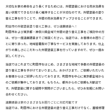
大切なお家の寿命をより長くするためには、外壁塗装における防水効果を
高い状態でできるだけ長く維持することが大切なのです。外壁塗装の塗り
替え工事を行うことで、外壁の防水効果をアップさせることができます。
町田市の外壁塗装塗り替え工事は、ぜひ遠藤建装へ！
町田市および東京都・神奈川県全域で外壁の塗り替え工事をご検討中の方
は、ぜひ一度遠藤建装までご相談ください。当店では、お客様のお困りご
とに寄り添った、地域密着型の丁寧なサービスを実施しております。仕上
がりの美しさにこだわった外壁塗装工事を行っていますので、ぜひ一度お
試しください。
当店ではこれまでに町田市をはじめ、さまざまな地域で多数の外壁塗装の
塗り替え工事を手がけてまいりました。おかげさまで、ご依頼いただいた
お客様からはご好評いただいております。町田市を中心に東京都全域から
のご依頼が集中しております。もちろん、都外からのご依頼も大歓迎で
す。外壁塗装に関する疑問や質問がございましたら、ぜひお気軽にお問い
合わせください。
遠藤建装は家のさまざまなお困りごとに対応可能です
当店では、町田市における外壁塗装の塗り替え工事だけでなく、屋根修理