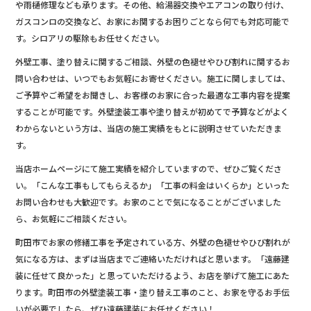
や雨樋修理なども承ります。その他、給湯器交換やエアコンの取り付け、
ガスコンロの交換など、お家にお関するお困りごとなら何でも対応可能で
す。シロアリの駆除もお任せください。
外壁工事、塗り替えに関するご相談、外壁の色褪せやひび割れに関するお
問い合わせは、いつでもお気軽にお寄せください。施工に関しましては、
ご予算やご希望をお聞きし、お客様のお家に合った最適な工事内容を提案
することが可能です。外壁塗装工事や塗り替えが初めてで予算などがよく
わからないという方は、当店の施工実績をもとに説明させていただきま
す。
当店ホームページにて施工実績を紹介していますので、ぜひご覧くださ
い。「こんな工事もしてもらえるか」「工事の料金はいくらか」といった
お問い合わせも大歓迎です。お家のことで気になることがございました
ら、お気軽にご相談ください。
町田市でお家の修繕工事を予定されている方、外壁の色褪せやひび割れが
気になる方は、まずは当店までご連絡いただければと思います。「遠藤建
装に任せて良かった」と思っていただけるよう、お店を挙げて施工にあた
ります。町田市の外壁塗装工事・塗り替え工事のこと、お家を守るお手伝
いが必要でしたら、ぜひ遠藤建装にお任せください！