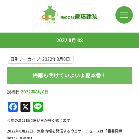
2022 8月 08
日別アーカイブ:
2022年8月8日
梅雨も明けていよいよ夏本番！
投稿日
2022年8月8日
F
X
Li
a
n
今年の夏は特に暑い日が多く感じます。
c
e
2022年6月22日、気象情報を発信するウェザーニュースは「猛暑見解
e
2022」を発表し