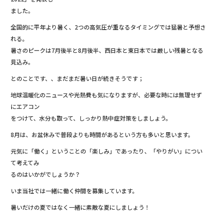
b
ました。
o
全国的に平年より暑く、2つの高気圧が重なるタイミングでは猛暑と予想さ
o
れる。
暑さのピークは7月後半と8月後半、西日本と東日本では厳しい残暑となる
k
見込み。
とのことです、、まだまだ暑い日が続きそうです；
地球温暖化のニュースや光熱費も気になりますが、必要な時には無理せず
にエアコン
をつけて、水分も取って、しっかり熱中症対策をしましょう。
8月は、お盆休みで普段よりも時間があるという方も多いと思います。
元気に「働く」ということの「楽しみ」であったり、「やりがい」につい
て考えてみ
るのはいかがでしょうか？
いま当社では一緒に働く仲間を募集しています。
暑いだけの夏ではなく一緒に素敵な夏にしましょう！