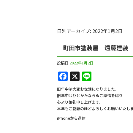
日別アーカイブ:
2022年1月2日
町田市塗装屋 遠藤建装
投稿日
2022年1月2日
F
X
Li
a
n
旧年中は大変お世話になりました。
c
e
旧年中はひとかたならぬご厚情を賜り
e
心より御礼申し上げます。
本年もご愛顧のほどよろしくお願いいたし
b
iPhoneから送信
o