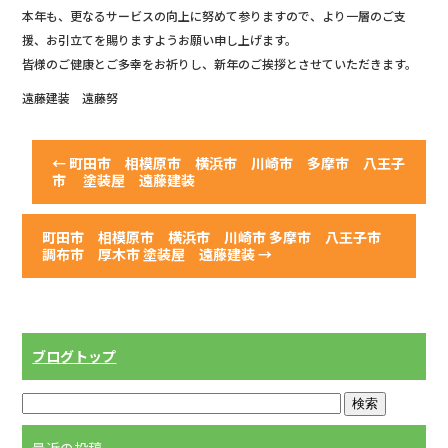
b
本年も、更なるサービスの向上に努めて参りますので、より一層のご支
援、お引立てを賜りますようお願い申し上げます。
o
皆様のご健康とご多幸をお祈りし、新年のご挨拶とさせていただきます。
o
遠藤建装 遠藤努
k
←
町田市 相模原市 横浜市 川崎市 多摩市 八王子
市 塗装屋 遠藤建装
町田市 相模原市 横浜市 川崎市 多摩市 八王子市
調布市 厚木市 塗装屋 遠藤建装
→
ブログトップ
最近の投稿