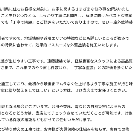
奈川県に住むお客様を対象に、お家に関するさまざまな悩み事を解決いたし
りごとをひとつひとつ、しっかり丁寧にお聞きし、解決に向けたベストな提案
ミでも「丁寧で綺麗」とご好評をいただいておりますので、ぜひ一度外壁塗装
業者ですので、地域情報や近隣エリアの特徴などにも詳しいところが強みで
はの特徴に合わせて、効果的でスムーズな外壁塗装を施工いたします。
に差が生じやすい工事です。遠藤建装では、経験豊富なスタッフによる高品質
げさまで、これまでのやり直し件数は０、「丁寧な塗装」との評価を多くいた
を施工しており、最初から最後までムラなく仕上げるよう丁寧な施工が持ち味
丁寧に塗り替えをしてほしい」という方は、ぜひ当店までお任せください。
可能となる場合がございます。台風や突風、雪などの自然災害によるもの
用となるかどうかは、当店にてチェックさせていただくことが可能です。対象
している保険の確認なども併せてお任せいただけます。
よび塗り替えの工事では、お客様が火災保険の仕組みを知らず、実費での修