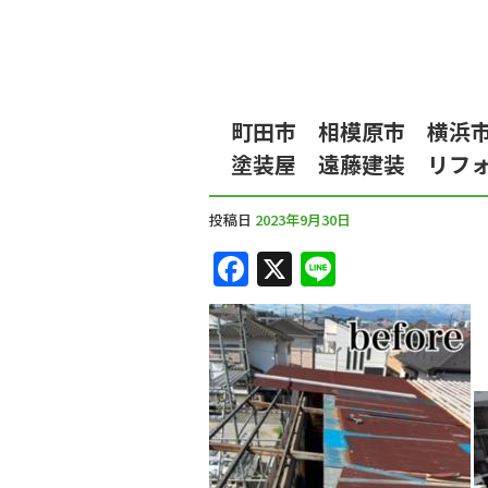
町田市 相模原市 横浜
塗装屋 遠藤建装 リフ
投稿日
2023年9月30日
F
X
Li
a
n
c
e
e
b
o
o