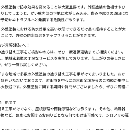
、外壁塗装で防水効果を高めることは大変重要です。外壁塗装の色褪せやひ
たりしてしまうと、がい壁内部の下地に水がしみ込み、傷みや腐りの原因にな
で予期せぬトラブルへと発展する危険性があります。
、外壁塗装における防水効果を高い状態でできるだけ長く維持することが大
うことで、外壁の防水効果をアップさせることができます。
ひ遠藤建装へ！
の塗り替え工事をご検討中の方は、ぜひ一度遠藤建装までご相談ください。
た、地域密着型の丁寧なサービスを実施しております。仕上がりの美しさに
で、ぜひ一度お試しください。
ざまな地域で多数の外壁塗装の塗り替え工事を手がけてまいりました。おか
ご好評いただいております。町田市を中心に東京都全域からのご依頼が集中し
も大歓迎です。外壁塗装に関する疑問や質問がございましたら、ぜひお気軽に
応可能です
替え工事だけでなく、屋根修理や雨樋修理なども承ります。その他、給湯器
交換など、お家にお関するお困りごとなら何でも対応可能です。シロアリの駆