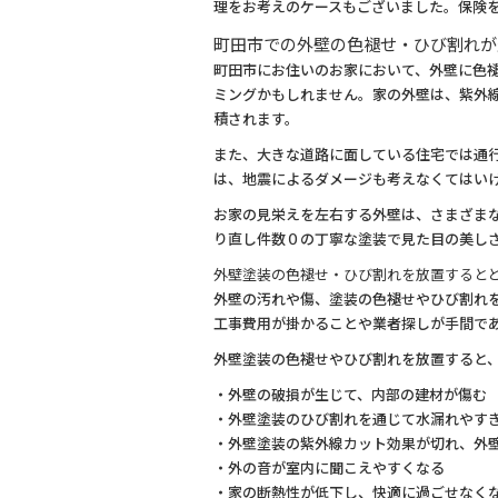
理をお考えのケースもございました。保険
町田市での外壁の色褪せ・ひび割れが
町田市にお住いのお家において、外壁に色
ミングかもしれません。家の外壁は、紫外
積されます。
また、大きな道路に面している住宅では通
は、地震によるダメージも考えなくてはい
お家の見栄えを左右する外壁は、さまざま
り直し件数０の丁寧な塗装で見た目の美し
外壁塗装の色褪せ・ひび割れを放置すると
外壁の汚れや傷、塗装の色褪せやひび割れ
工事費用が掛かることや業者探しが手間で
外壁塗装の色褪せやひび割れを放置すると
・外壁の破損が生じて、内部の建材が傷む
・外壁塗装のひび割れを通じて水漏れやす
・外壁塗装の紫外線カット効果が切れ、外
・外の音が室内に聞こえやすくなる
・家の断熱性が低下し、快適に過ごせなく