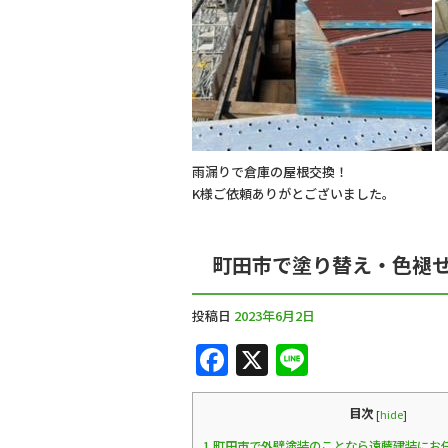
k
雨漏りで倉庫の屋根交換！
K様ご依頼ありがとございました。
町田市で塗り替え・色褪
投稿日
2023年6月2日
F
X
Li
a
n
c
e
目次
[
hide
]
1
町田市で外壁塗装のことなら遠藤建装にお