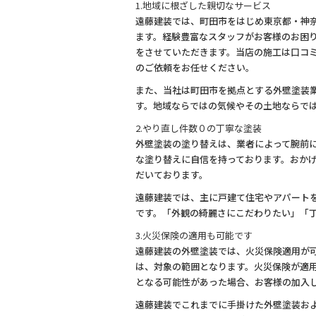
1.地域に根ざした親切なサービス
遠藤建装では、町田市をはじめ東京都・神
ます。経験豊富なスタッフがお客様のお困
をさせていただきます。当店の施工は口コ
のご依頼をお任せください。
また、当社は町田市を拠点とする外壁塗装
す。地域ならではの気候やその土地ならで
2.やり直し件数０の丁寧な塗装
外壁塗装の塗り替えは、業者によって腕前
な塗り替えに自信を持っております。おか
だいております。
遠藤建装では、主に戸建て住宅やアパート
です。「外観の綺麗さにこだわりたい」「
3.火災保険の適用も可能です
遠藤建装の外壁塗装では、火災保険適用が
は、対象の範囲となります。火災保険が適
となる可能性があった場合、お客様の加入
遠藤建装でこれまでに手掛けた外壁塗装お