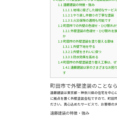
e
1.1
遠藤建装の特徴・強み
b
1.1.1
1.地域に根ざした親切なサービ
1.1.2
2.やり直し件数０の丁寧な塗装
o
1.1.3
3.火災保険の適用も可能です
o
1.2
町田市での外壁の色褪せ・ひび割れが
1.2.1
外壁塗装の色褪せ・ひび割れを
k
か
1.3
町田市の外壁塗装を塗り替える意味
1.3.1
1.外壁下地を守る
1.3.2
2.外壁をきれいに保つ
1.3.3
3.防水効果を高める
1.4
町田市の外壁塗装塗り替え工事は、ぜ
1.4.1
遠藤建装は家のさまざまなお困
す
町田市で外壁塗装のことな
遠藤建装は東京都・神奈川県の住宅を中心
に拠点を置く外壁塗装会社ですので、町田
ださい。真心込めたサービスで、お客様の
遠藤建装の特徴・強み