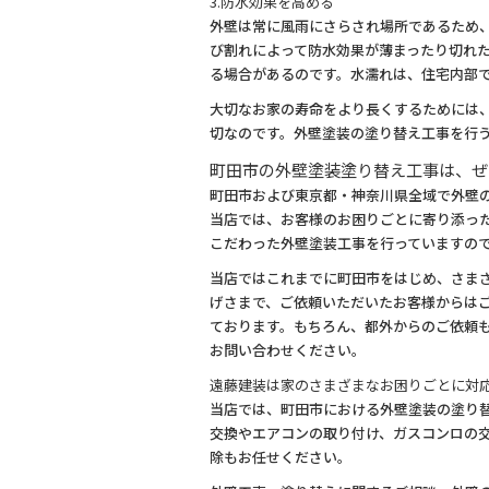
3.防水効果を高める
外壁は常に風雨にさらされ場所であるため
び割れによって防水効果が薄まったり切れ
る場合があるのです。水濡れは、住宅内部
大切なお家の寿命をより長くするためには
切なのです。外壁塗装の塗り替え工事を行
町田市の外壁塗装塗り替え工事は、ぜ
町田市および東京都・神奈川県全域で外壁
当店では、お客様のお困りごとに寄り添っ
こだわった外壁塗装工事を行っていますの
当店ではこれまでに町田市をはじめ、さま
げさまで、ご依頼いただいたお客様からは
ております。もちろん、都外からのご依頼
お問い合わせください。
遠藤建装は家のさまざまなお困りごとに対
当店では、町田市における外壁塗装の塗り
交換やエアコンの取り付け、ガスコンロの
除もお任せください。