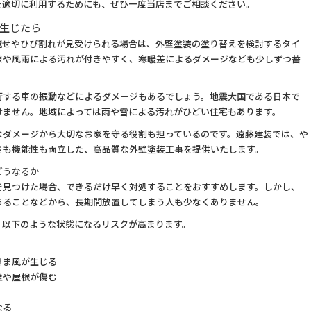
を適切に利用するためにも、ぜひ一度当店までご相談ください。
生じたら
褪せやひび割れが見受けられる場合は、外壁塗装の塗り替えを検討するタイ
線や風雨による汚れが付きやすく、寒暖差によるダメージなども少しずつ蓄
行する車の振動などによるダメージもあるでしょう。地震大国である日本で
けません。地域によっては雨や雪による汚れがひどい住宅もあります。
なダメージから大切なお家を守る役割も担っているのです。遠藤建装では、や
さも機能性も両立した、高品質な外壁塗装工事を提供いたします。
どうなるか
を見つけた場合、できるだけ早く対処することをおすすめします。しかし、
あることなどから、長期間放置してしまう人も少なくありません。
、以下のような状態になるリスクが高まります。
きま風が生じる
壁や屋根が傷む
なる