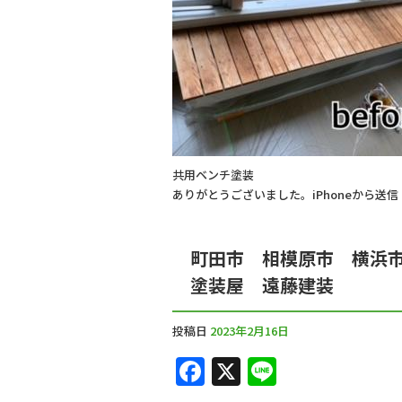
b
o
o
k
共用ベンチ塗装
ありがとうございました。iPhoneから送信
町田市 相模原市 横浜
塗装屋 遠藤建装
投稿日
2023年2月16日
F
X
Li
a
n