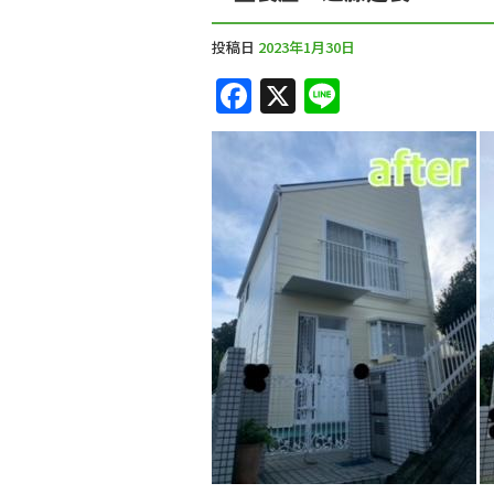
投稿日
2023年1月30日
F
X
Li
a
n
c
e
e
b
o
o
k