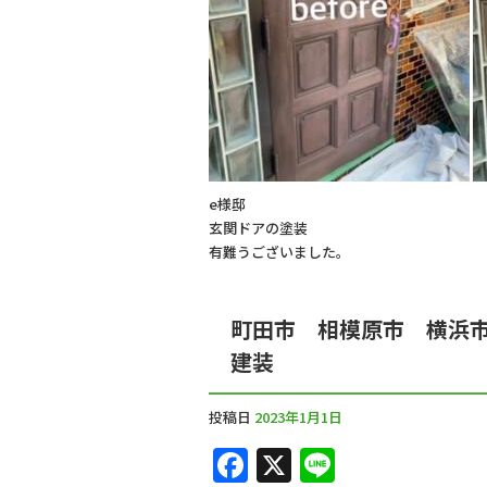
o
k
e様邸
玄関ドアの塗装
有難うございました。
町田市 相模原市 横浜
建装
投稿日
2023年1月1日
F
X
Li