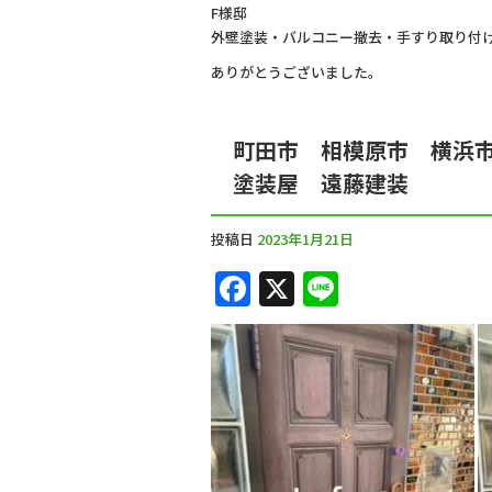
F様邸
外壁塗装・バルコニー撤去・手すり取り付
ありがとうございました。
町田市 相模原市 横浜
塗装屋 遠藤建装
投稿日
2023年1月21日
F
X
Li
a
n
c
e
e
b
o