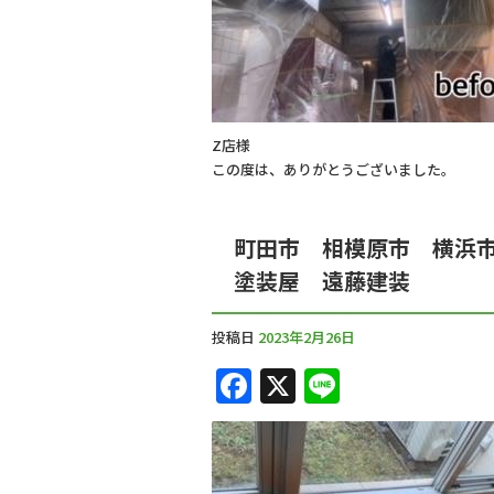
o
k
Z店様
この度は、ありがとうございました。
町田市 相模原市 横浜
塗装屋 遠藤建装
投稿日
2023年2月26日
F
X
Li
a
n
c
e
e