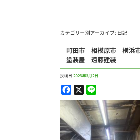
カテゴリー別アーカイブ:
日記
町田市 相模原市 横浜
塗装屋 遠藤建装
投稿日
2023年3月2日
F
X
Li
a
n
c
e
e
b
o