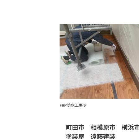
c
e
e
b
o
o
k
FRP防水工事す
町田市 相模原市 横浜
塗装屋 遠藤建装