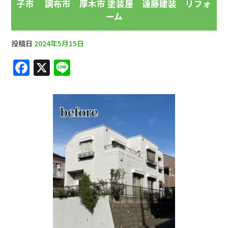
子市 調布市 厚木市 塗装屋 遠藤建装 リフォ
ーム
投稿日
2024年5月15日
F
X
Li
a
n
c
e
e
b
o
o
k