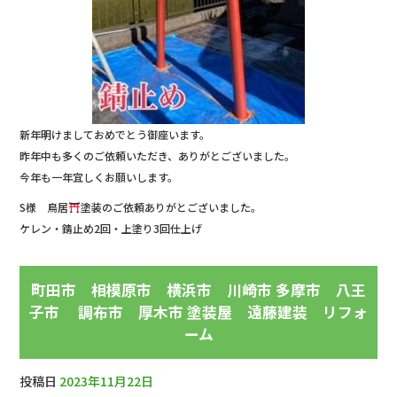
新年明けましておめでとう御座います。
昨年中も多くのご依頼いただき、ありがとございました。
今年も一年宜しくお願いします。
S様 鳥居
塗装のご依頼ありがとございました。
ケレン・錆止め2回・上塗り3回仕上げ
町田市 相模原市 横浜市 川崎市 多摩市 八王
子市 調布市 厚木市 塗装屋 遠藤建装 リフォ
ーム
投稿日
2023年11月22日