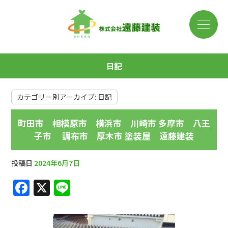
日記
カテゴリー別アーカイブ:
日記
町田市 相模原市 横浜市 川崎市 多摩市 八王
子市 調布市 厚木市 塗装屋 遠藤建装
投稿日
2024年6月7日
F
X
Li
a
n
c
e