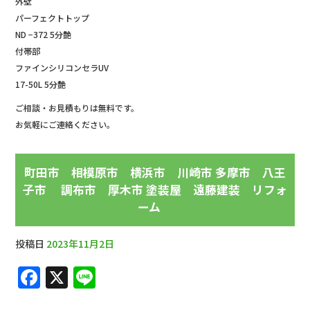
外壁
パーフェクトトップ
ND −372 5分艶
付帯部
ファインシリコンセラUV
17-50L 5分艶
ご相談・お見積もりは無料です。
お気軽にご連絡ください。
町田市 相模原市 横浜市 川崎市 多摩市 八王
子市 調布市 厚木市 塗装屋 遠藤建装 リフォ
ーム
投稿日
2023年11月2日
F
X
Li
a
n