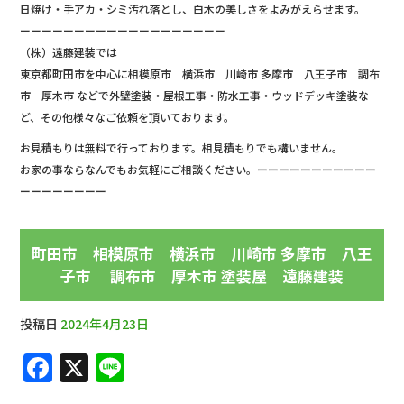
日焼け・手アカ・シミ汚れ落とし、白木の美しさをよみがえらせます。
ーーーーーーーーーーーーーーーーーーー
（株）遠藤建装では
東京都町田市を中心に相模原市 横浜市 川崎市 多摩市 八王子市 調布
市 厚木市 などで外壁塗装・屋根工事・防水工事・ウッドデッキ塗装な
ど、その他様々なご依頼を頂いております。
お見積もりは無料で行っております。相見積もりでも構いません。
お家の事ならなんでもお気軽にご相談ください。ーーーーーーーーーーー
ーーーーーーーー
町田市 相模原市 横浜市 川崎市 多摩市 八王
子市 調布市 厚木市 塗装屋 遠藤建装
投稿日
2024年4月23日
F
X
Li
a
n