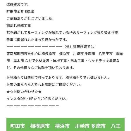
遠藤建装です。
町田市金井 E様邸
ご依頼ありがとございました。
雨漏れ修繕工事
瓦を剥がしてルーフィングが破れている所のルーフィング張り替え作業
無事に雨漏れも止まって良かったです。
ーーーーーーーーーーーーーーーー（株）遠藤建装では
東京都町田市を中心に相模原市 横浜市 川崎市 多摩市 八王子市 調布
市 厚木市 などで外壁塗装・屋根工事・防水工事・ウッドデッキ塗装な
ど、その他様々なご依頼を頂いております。
お見積もりは無料で行っております。相見積もりでも構いません。
お家の事ならなんでもお気軽にご相談ください。
★☆お問い合わせ☆★
インスタDM・HPからご相談ください。
ーーーーーーーーーーーーーーー
町田市 相模原市 横浜市 川崎市 多摩市 八王