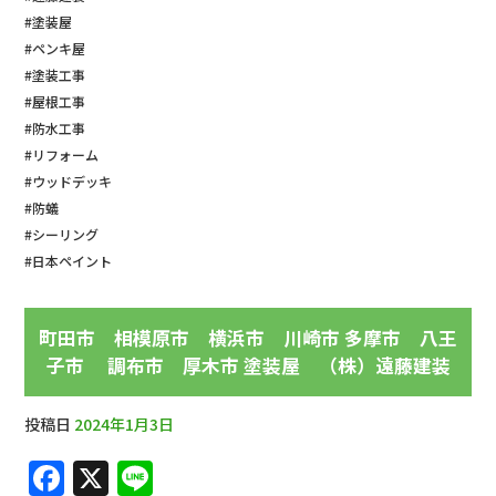
#塗装屋
#ペンキ屋
#塗装工事
#屋根工事
#防水工事
#リフォーム
#ウッドデッキ
#防蟻
#シーリング
#日本ペイント
町田市 相模原市 横浜市 川崎市 多摩市 八王
子市 調布市 厚木市 塗装屋 （株）遠藤建装
投稿日
2024年1月3日
F
X
Li