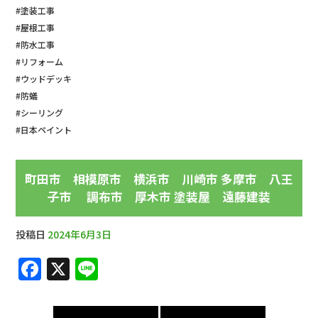
#塗装工事
#屋根工事
#防水工事
#リフォーム
#ウッドデッキ
#防蟻
#シーリング
#日本ペイント
町田市 相模原市 横浜市 川崎市 多摩市 八王
子市 調布市 厚木市 塗装屋 遠藤建装
投稿日
2024年6月3日
F
X
Li
a
n
c
e