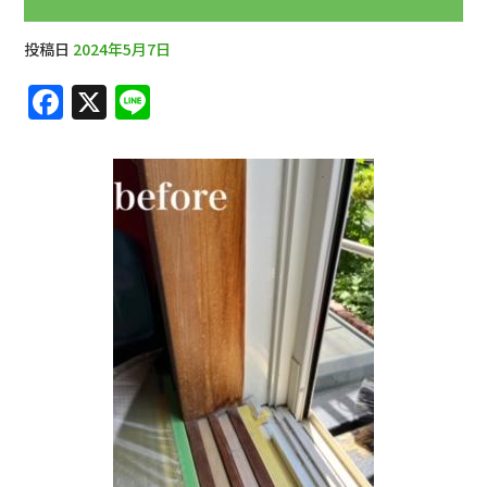
投稿日
2024年5月7日
F
X
Li
a
n
c
e
e
b
o
o
k